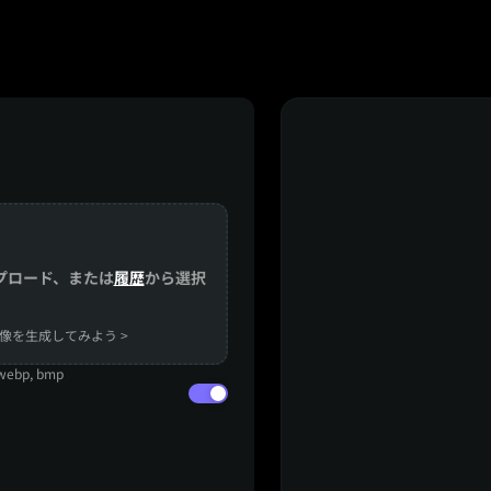
プロード、または
履歴
から選択
像を生成してみよう >
ebp, bmp