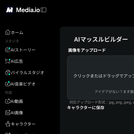
ホーム
AIマッスルビルダー
スタジオ
AIストーリー
画像をアップロード
AI広告
バイラルスタジオ
クリックまたはドラッグでアッ
AI音楽ビデオ
アイデアがない？まず画
作成
AI動画
対応アップロード形式：jpg, png, jpeg, w
キャラクターに保存
AI画像
キャラクター