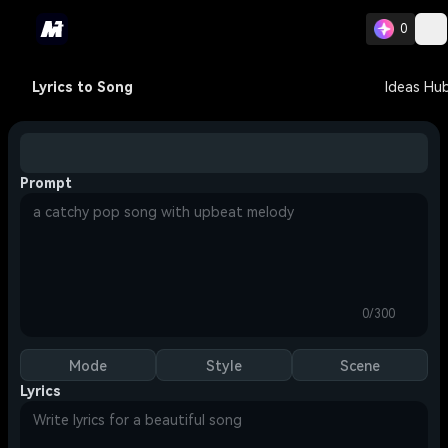
0
Lyrics to Song
Ideas Hu
Prompt
0/300
Mode
Style
Scene
Lyrics