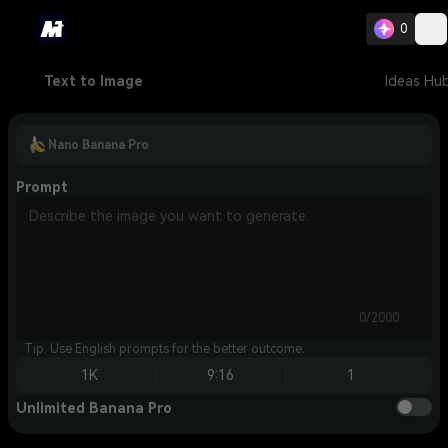
0
Text to Image
Ideas Hu
Nano Banana Pro
Prompt
0/2000
Tip: Use English prompts for the better outcome.
1K
9:16
1
Unlimited Banana Pro