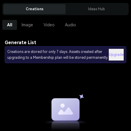
Creations
Ideas Hub
All
Image
Video
Audio
Generate List
Creations are stored for only 7 days. Assets created after
Upgrade
upgrading to a Membership plan will be stored permanently.