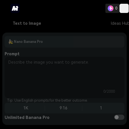
0
Text to Image
Ideas Hu
Nano Banana Pro
Prompt
0/2000
Tip: Use English prompts for the better outcome.
1K
9:16
1
Unlimited Banana Pro