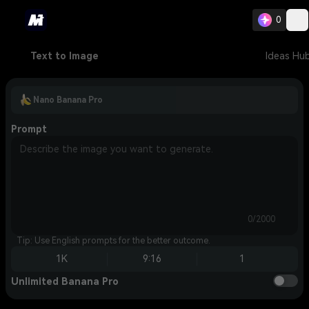
0
Text to Image
Ideas Hu
Nano Banana Pro
Prompt
0/2000
Tip: Use English prompts for the better outcome.
1K
9:16
1
Unlimited Banana Pro