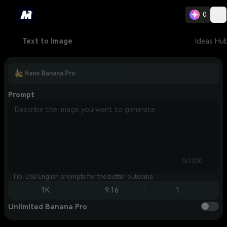
0
Text to Image
Ideas Hu
Nano Banana Pro
Prompt
0/2000
Tip: Use English prompts for the better outcome.
1K
9:16
1
Unlimited Banana Pro