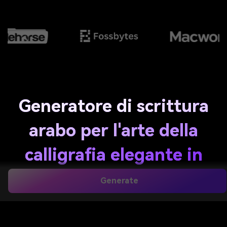
Generatore di scrittura
arabo per l'arte della
calligrafia elegante in
pochi secondi
Generate
Crea immagini di calligrafia in stile arabo, poster,
auguri e concetti di logo da semplici richieste di