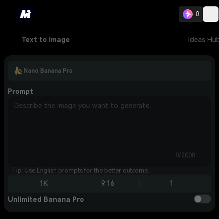
0
Text to Image
Ideas Hu
Nano Banana Pro
Prompt
0/2000
Tip: Use English prompts for the better outcome.
1K
9:16
1
Unlimited Banana Pro