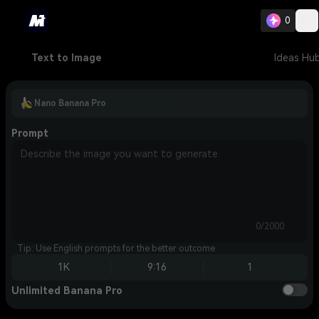
0
Text to Image
Ideas Hu
Nano Banana Pro
Prompt
0/2000
Tip: Use English prompts for the better outcome.
1K
9:16
1
Unlimited Banana Pro