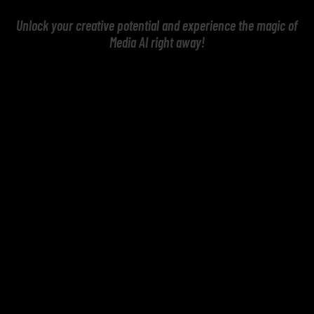
Unlock your creative potential and experience the magic of
Media AI right away!