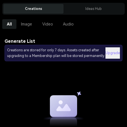
Creations
Ideas Hub
All
Image
Video
Audio
Generate List
Creations are stored for only 7 days. Assets created after
Upgrade
upgrading to a Membership plan will be stored permanently.