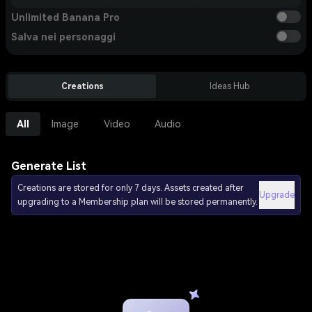
Unlimited Banana Pro
Salva nei personaggi
Creations
Ideas Hub
All
Image
Video
Audio
Generate List
Creations are stored for only 7 days. Assets created after
Upgrade
upgrading to a Membership plan will be stored permanently.