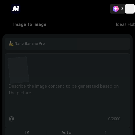
0
Image to Image
Ideas Hu
Nano Banana Pro
@
0/2000
1K
Auto
1