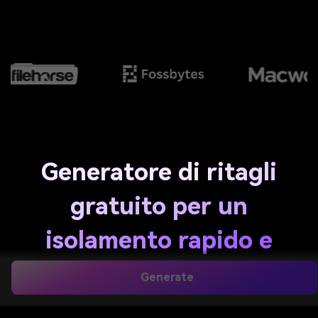
Generatore di ritagli
gratuito per un
isolamento rapido e
pulito delle immagini AI
Generate