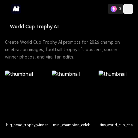
0
World Cup Trophy AI
Create World Cup Trophy AI prompts for 2026 champion
celebration images, football trophy lift posters, soccer
winner photos, and viral fan edits.
big_head_trophy_winner
mini_champion_celebration
tiny_world_