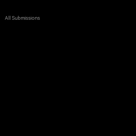
All Submissions