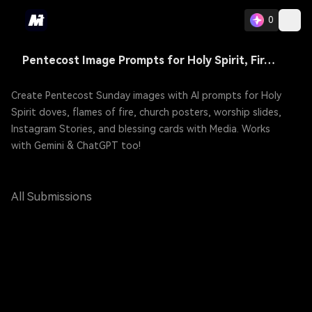
0
Pentecost Image Prompts for Holy Spirit, Fire & Church Graphics
Create Pentecost Sunday images with AI prompts for Holy
Spirit doves, flames of fire, church posters, worship slides,
Instagram Stories, and blessing cards with Media. Works
with Gemini & ChatGPT too!
All Submissions