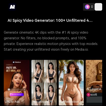
0
AI Spicy Video Generator: 100+ Unfiltered 4K Videos & Images
Generate cinematic 4K clips with the #1 AI spicy video
generator. No filters, no blocked prompts, and 100%
private. Experience realistic motion physics with top models.
Start creating your unfiltered vision freely on Media.io.
AI Lingerie Tr
scott
URL to Ads
Moodboard Mayhem
No Restriction AI Video Generator