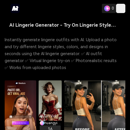
0
AI Lingerie Generator - Try On Lingerie Styles with AI
Instantly generate lingerie outfits with AI. Upload a photo
and try different lingerie styles, colors, and designs in
seconds using the AI lingerie generator. ✅ AI outfit
generator ✅ Virtual lingerie try-on ✅ Photorealistic results
✅ Works from uploaded photos
AI Girl Videos
huangyizhi
16