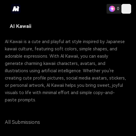
0
AI Kawaii
AI Kawaii is a cute and playful art style inspired by Japanese
kawaii culture, featuring soft colors, simple shapes, and
adorable expressions. With AI Kawaii, you can easily
generate charming kawaii characters, avatars, and
illustrations using artificial intelligence. Whether you’re
creating cute profile pictures, social media avatars, stickers,
or personal artwork, AI Kawaii helps you bring sweet, joyful
visuals to life with minimal effort and simple copy-and-
paste prompts.
All Submissions