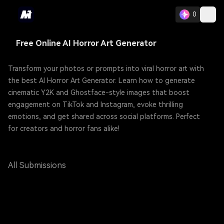
0
Free Online AI Horror Art Generator
Transform your photos or prompts into viral horror art with
the best AI Horror Art Generator. Learn how to generate
cinematic Y2K and Ghostface-style images that boost
engagement on TikTok and Instagram, evoke thrilling
emotions, and get shared across social platforms. Perfect
for creators and horror fans alike!
All Submissions