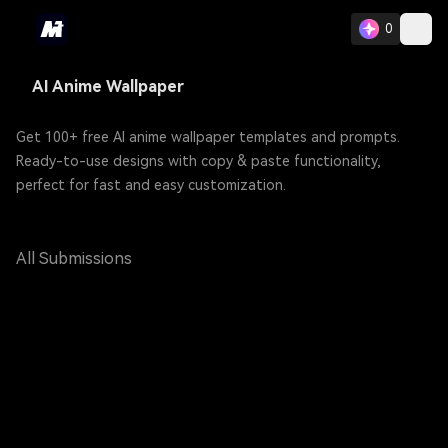
0
AI Anime Wallpaper
Get 100+ free AI anime wallpaper templates and prompts.
Ready-to-use designs with copy & paste functionality,
perfect for fast and easy customization.
All Submissions