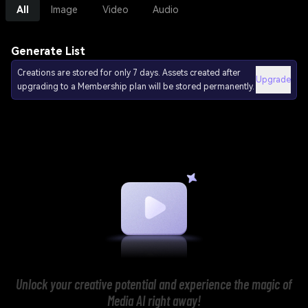
All
Image
Video
Audio
Generate List
Creations are stored for only 7 days. Assets created after
Upgrade
upgrading to a Membership plan will be stored permanently.
Unlock your creative potential and experience the magic of
Media AI right away!