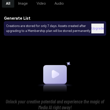
All
Image
Video
Audio
Generate List
Creations are stored for only 7 days. Assets created after
Upgrade
upgrading to a Membership plan will be stored permanently.
Unlock your creative potential and experience the magic of
Media AI right away!