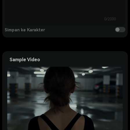
0/2000
Simpan ke Karakter
Sample Video