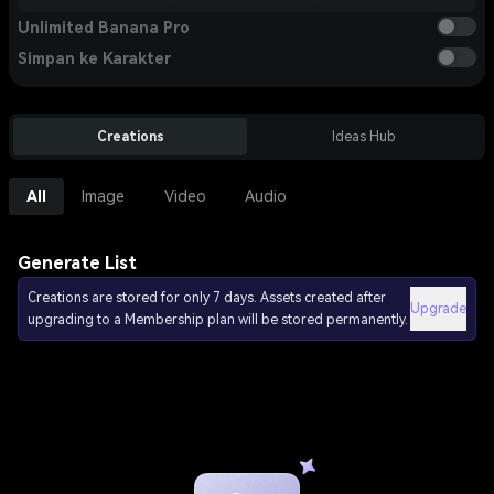
Unlimited Banana Pro
Simpan ke Karakter
Creations
Ideas Hub
All
Image
Video
Audio
Generate List
Creations are stored for only 7 days. Assets created after
Upgrade
upgrading to a Membership plan will be stored permanently.