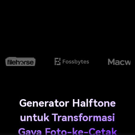
Generator Halftone
untuk Transformasi
Gaya Foto-ke-Cetak