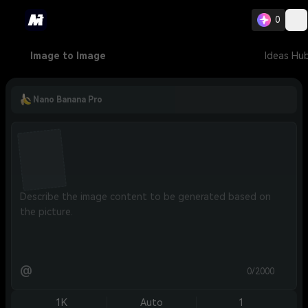
0
Image to Image
Ideas Hu
Nano Banana Pro
@
0/2000
1K
Auto
1