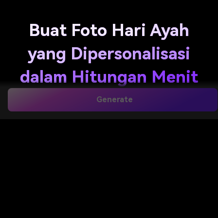
Buat Foto Hari Ayah
yang Dipersonalisasi
dalam Hitungan Menit
dengan AI
Generate
Ubah foto keluarga apa pun menjadi
foto hari ayah
yang sempurna untuk kartu, kenang-kenangan, dan