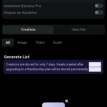
Unlimited Banana Pro
Simpan ke Karakter
Creations
Ideas Hub
All
Image
Video
Audio
Generate List
Creations are stored for only 7 days. Assets created after
Upgrade
upgrading to a Membership plan will be stored permanently.