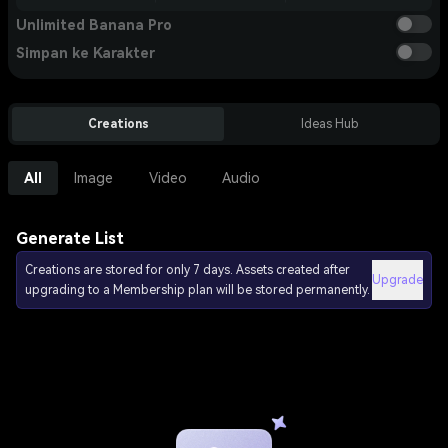
Unlimited Banana Pro
Simpan ke Karakter
Creations
Ideas Hub
All
Image
Video
Audio
Generate List
Creations are stored for only 7 days. Assets created after
Upgrade
upgrading to a Membership plan will be stored permanently.