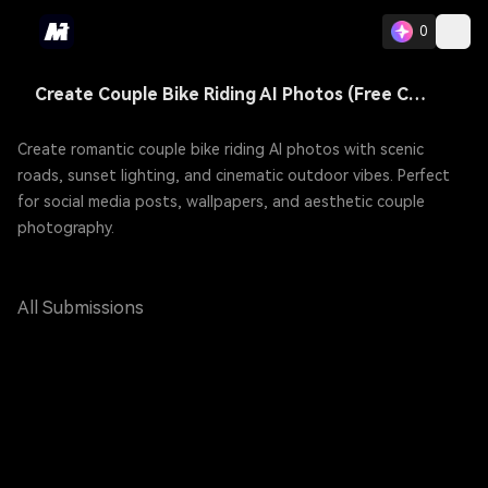
0
Create Couple Bike Riding AI Photos (Free Copy-Paste Prompts)
Create romantic couple bike riding AI photos with scenic
roads, sunset lighting, and cinematic outdoor vibes. Perfect
for social media posts, wallpapers, and aesthetic couple
photography.
All Submissions