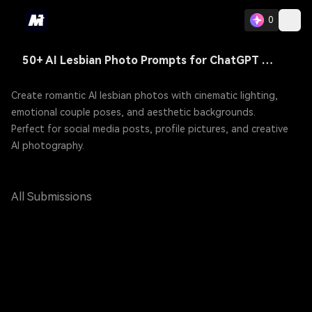
0
50+ AI Lesbian Photo Prompts for ChatGPT & Gemini
Create romantic AI lesbian photos with cinematic lighting,
emotional couple poses, and aesthetic backgrounds.
Perfect for social media posts, profile pictures, and creative
AI photography.
All Submissions