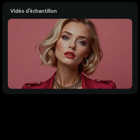
Vidéo d'échantillon