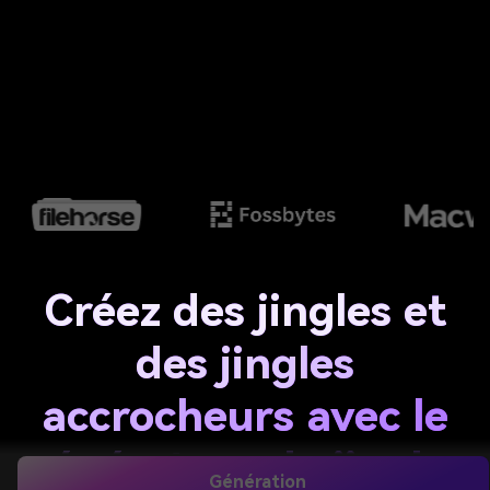
Créez des jingles et
des jingles
accrocheurs avec le
générateur de jingles
Génération