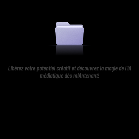
Libérez votre potentiel créatif et découvrez la magie de l'IA
médiatique dès mIAntenant!