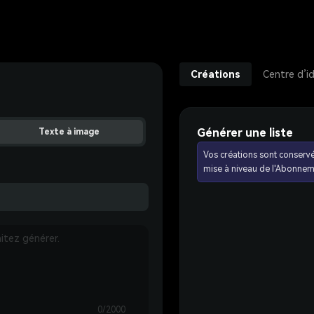
Créations
Centre d’i
Générer une liste
Texte à image
Vos créations sont conserv
mise à niveau de l'Abonnem
0/2000