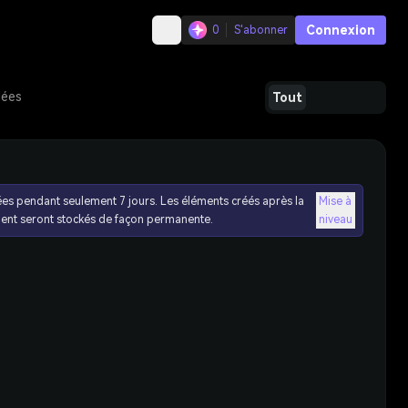
Connexion
0
S'abonner
dées
Tout
ées pendant seulement 7 jours. Les éléments créés après la
Mise à
ent seront stockés de façon permanente.
niveau