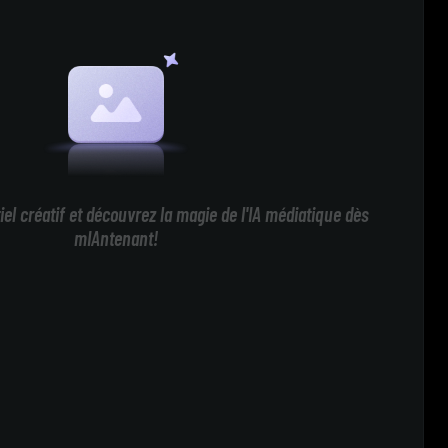
iel créatif et découvrez la magie de l'IA médiatique dès
mIAntenant!