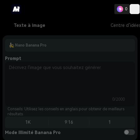
0
Texte à image
Centre d’idée
Nano Banana Pro
Prompt
0/2000
Conseils: Utilisez les conseils en anglais pour obtenir de meilleurs
résultats.
1K
9:16
1
Mode Illimité Banana Pro