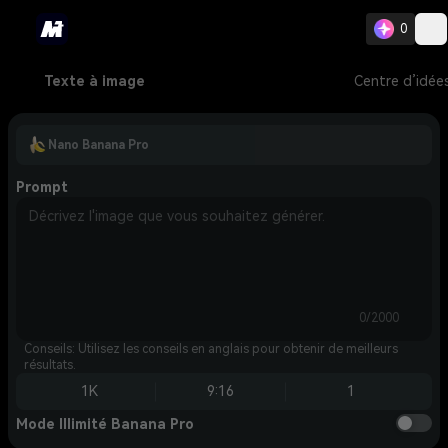
0
Texte à image
Centre d’idée
Nano Banana Pro
Prompt
0/2000
Conseils: Utilisez les conseils en anglais pour obtenir de meilleurs
résultats.
1K
9:16
1
Mode Illimité Banana Pro