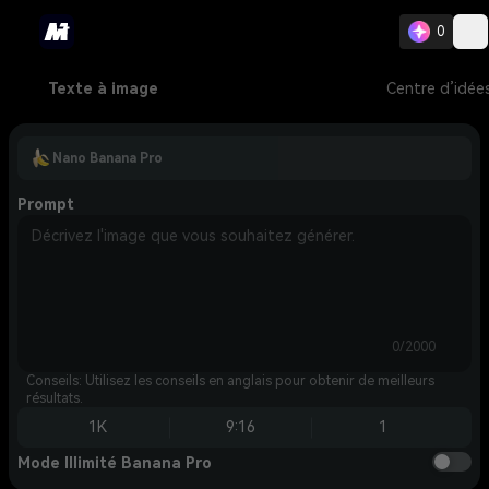
0
Texte à image
Centre d’idée
Nano Banana Pro
Prompt
0/2000
Conseils: Utilisez les conseils en anglais pour obtenir de meilleurs
résultats.
1K
9:16
1
Mode Illimité Banana Pro