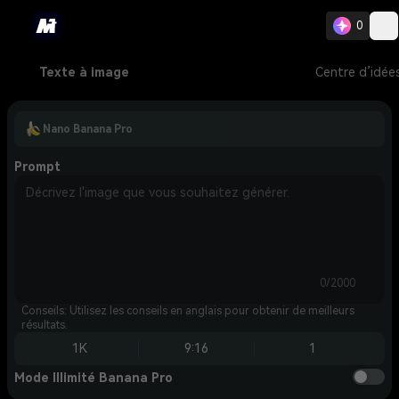
0
Texte à image
Centre d’idée
Nano Banana Pro
Prompt
0/2000
Conseils: Utilisez les conseils en anglais pour obtenir de meilleurs
résultats.
1K
9:16
1
Mode Illimité Banana Pro