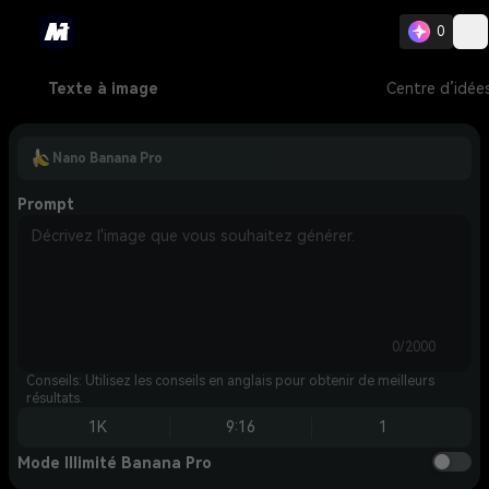
0
Texte à image
Centre d’idée
Nano Banana Pro
Prompt
0/2000
Conseils: Utilisez les conseils en anglais pour obtenir de meilleurs
résultats.
1K
9:16
1
Mode Illimité Banana Pro