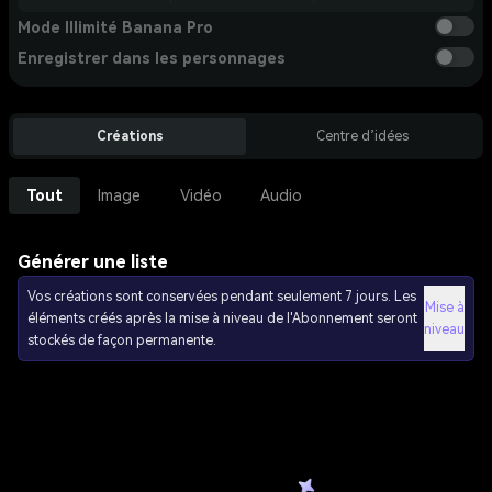
Mode Illimité Banana Pro
Enregistrer dans les personnages
Créations
Centre d’idées
Tout
Image
Vidéo
Audio
Générer une liste
Vos créations sont conservées pendant seulement 7 jours. Les
Mise à
éléments créés après la mise à niveau de l'Abonnement seront
niveau
stockés de façon permanente.