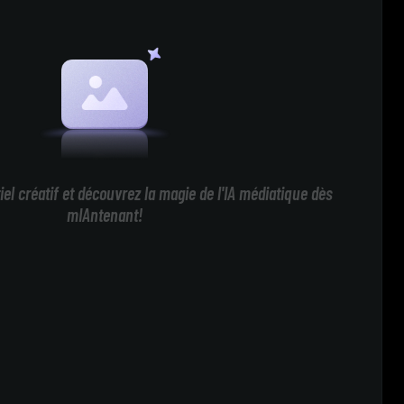
iel créatif et découvrez la magie de l'IA médiatique dès
mIAntenant!