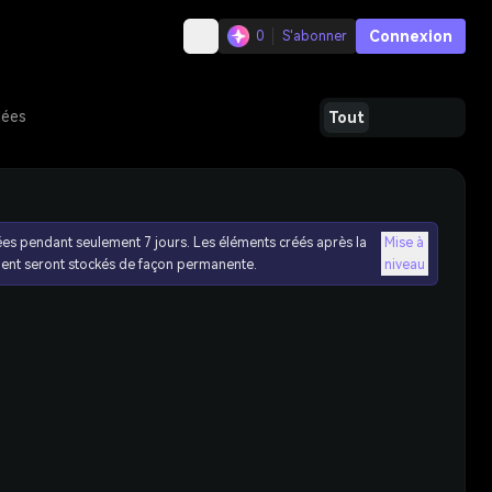
Connexion
0
S'abonner
dées
Tout
ées pendant seulement 7 jours. Les éléments créés après la
Mise à
ent seront stockés de façon permanente.
niveau