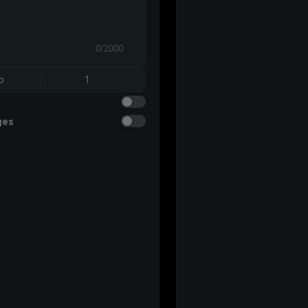
0/2000
o
1
ges