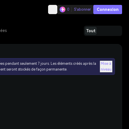
Connexion
0
S'abonner
dées
Tout
ées pendant seulement 7 jours. Les éléments créés après la
Mise à
ent seront stockés de façon permanente.
niveau