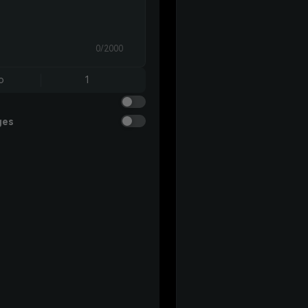
0/2000
o
1
ges