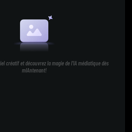
iel créatif et découvrez la magie de l'IA médiatique dès
mIAntenant!