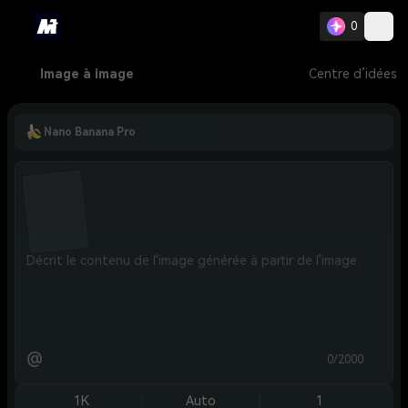
0
Image à image
Centre d’idées
Nano Banana Pro
@
0/2000
1K
Auto
1