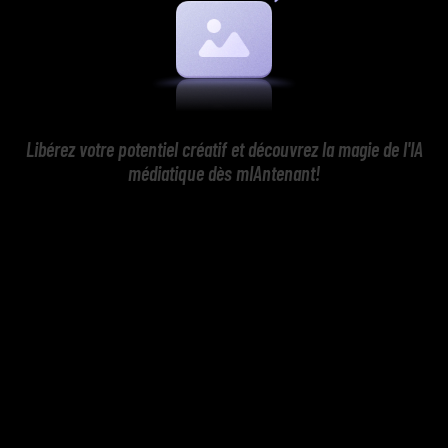
Libérez votre potentiel créatif et découvrez la magie de l'IA
médiatique dès mIAntenant!