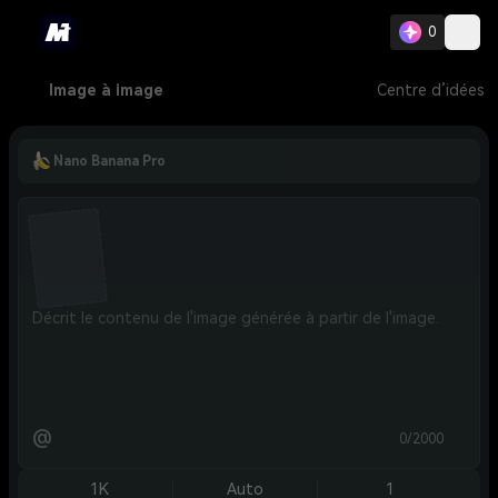
0
Image à image
Centre d’idées
Nano Banana Pro
@
0/2000
1K
Auto
1