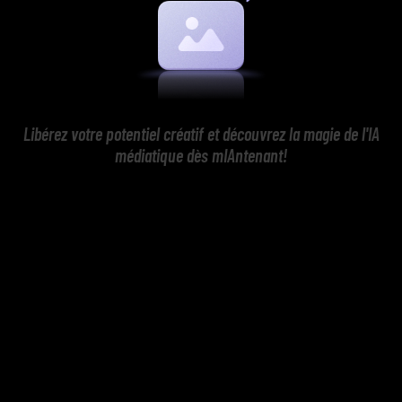
Libérez votre potentiel créatif et découvrez la magie de l'IA
médiatique dès mIAntenant!