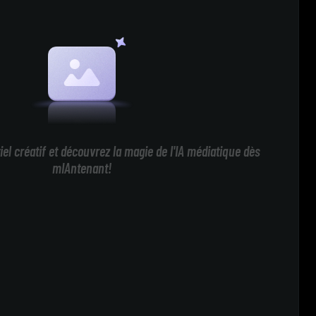
iel créatif et découvrez la magie de l'IA médiatique dès
mIAntenant!