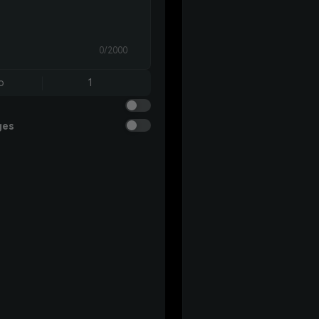
0/2000
o
1
ges