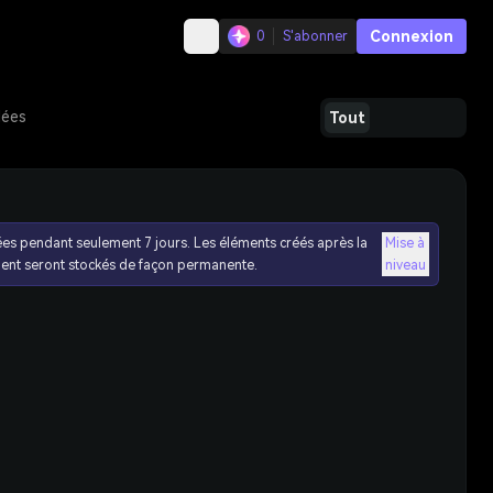
Connexion
0
S'abonner
dées
Tout
ées pendant seulement 7 jours. Les éléments créés après la
Mise à
ent seront stockés de façon permanente.
niveau