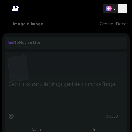
0
Image à image
Centre d’idées
ToMoviee Lite
@
0/2000
Auto
4