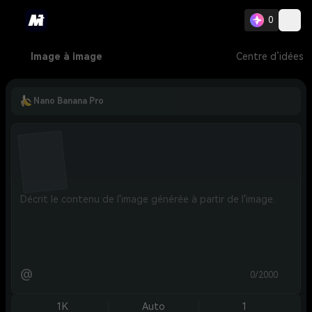
0
Image à image
Centre d’idées
Nano Banana Pro
@
0/2000
1K
Auto
1