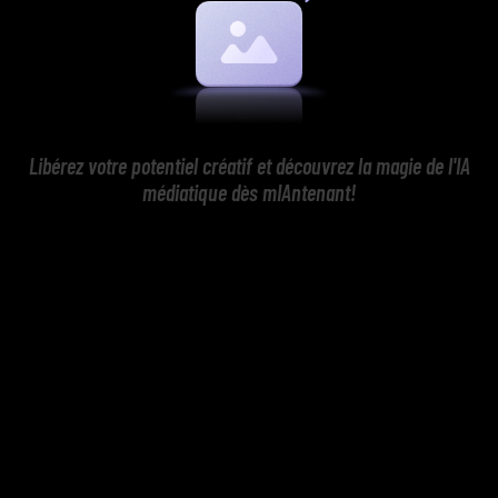
Libérez votre potentiel créatif et découvrez la magie de l'IA
médiatique dès mIAntenant!