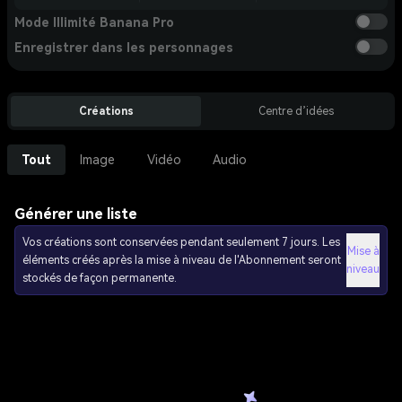
Mode Illimité Banana Pro
Enregistrer dans les personnages
Créations
Centre d’idées
Tout
Image
Vidéo
Audio
Générer une liste
Vos créations sont conservées pendant seulement 7 jours. Les
Mise à
éléments créés après la mise à niveau de l'Abonnement seront
niveau
stockés de façon permanente.