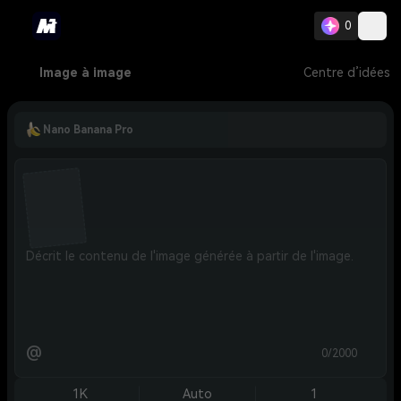
0
Image à image
Centre d’idées
Nano Banana Pro
@
0/2000
1K
Auto
1