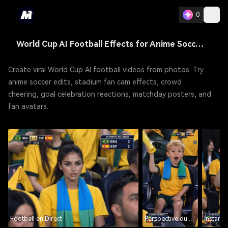
0
World Cup AI Football Effects for Anime Soccer Edits, Fan Cam & Goal Reactions
Create viral World Cup AI football videos from photos. Try
anime soccer edits, stadium fan cam effects, crowd
cheering, goal celebration reactions, matchday posters, and
fan avatars.
Football en Direct
Perspective du jour de match