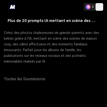
0
Plus de 20 prompts IA mettant en scène des grands-parents et bébés pour des portraits émouvants
Créez des photos chaleureuses de grands-parents avec des
bébés grâce à l'IA, mettant en scène des scènes de maison
cosy, des câlins affectueux et des moments familiaux
émouvants. Parfait pour les albums de famille, les
publications sur les réseaux sociaux et des portraits
mémorables réalisés par IA.
Toutes les Soumissions